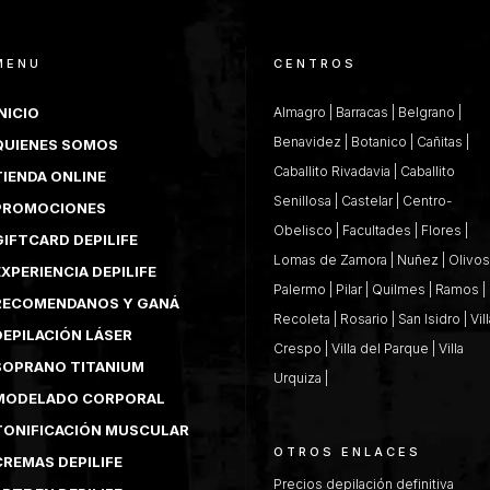
MENU
CENTROS
NICIO
Almagro
|
Barracas
|
Belgrano
|
Benavidez
|
Botanico
|
Cañitas
|
QUIENES SOMOS
Caballito Rivadavia
|
Caballito
TIENDA ONLINE
Senillosa
|
Castelar
|
Centro-
PROMOCIONES
Obelisco
|
Facultades
|
Flores
|
GIFTCARD DEPILIFE
Lomas de Zamora
|
Nuñez
|
Olivos
XPERIENCIA DEPILIFE
Palermo
|
Pilar
|
Quilmes
|
Ramos
|
RECOMENDANOS Y GANÁ
Recoleta
|
Rosario
|
San Isidro
|
Vil
DEPILACIÓN LÁSER
Crespo
|
Villa del Parque
|
Villa
SOPRANO TITANIUM
Urquiza
|
MODELADO CORPORAL
TONIFICACIÓN MUSCULAR
OTROS ENLACES
CREMAS DEPILIFE
Precios depilación definitiva