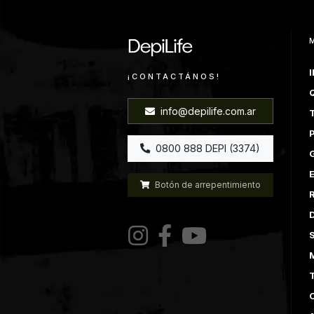
I
¡CONTACTÁNOS!
info@depilife.com.ar
0800 888 DEPI (3374)
E
Botón de arrepentimiento