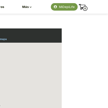
ros
Más
MiDepiLife
0