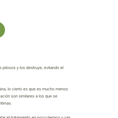
s pilosos y los destruye, evitando el
ina, lo cierto es que es mucho menos
lación son similares a los que se
ntimas.
tar el tratamiento en poco tiempo y vas