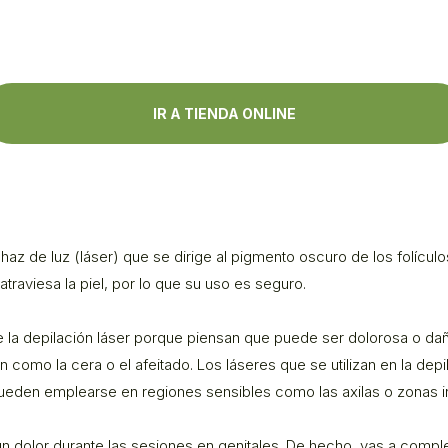
IR A TIENDA ONLINE
 haz de luz (láser) que se dirige al pigmento oscuro de los folículo
traviesa la piel, por lo que su uso es seguro.
a depilación láser porque piensan que puede ser dolorosa o dañ
como la cera o el afeitado. Los láseres que se utilizan en la depi
eden emplearse en regiones sensibles como las axilas o zonas i
n dolor durante las sesiones en genitales. De hecho, vas a comple