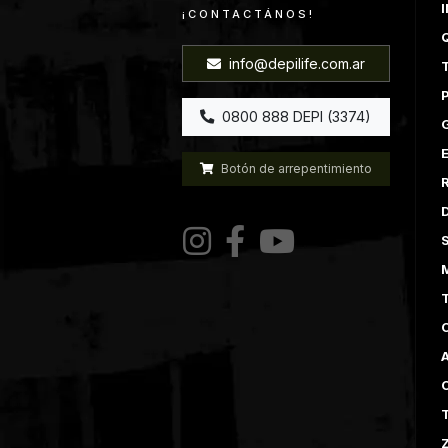
I
¡CONTACTÁNOS!
info@depilife.com.ar
0800 888 DEPI (3374)
E
Botón de arrepentimiento
A