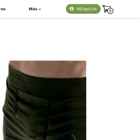
ros
Más
MiDepiLife
0