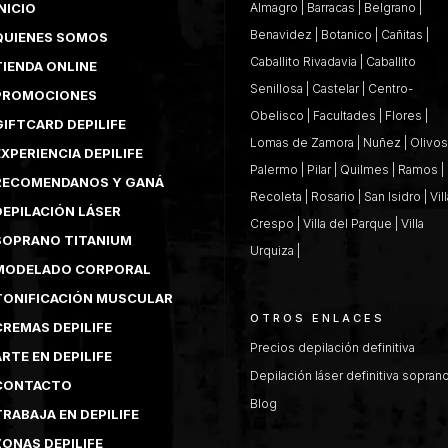
NICIO
Almagro
|
Barracas
|
Belgrano
|
Benavidez
|
Botanico
|
Cañitas
|
QUIENES SOMOS
Caballito Rivadavia
|
Caballito
TIENDA ONLINE
Senillosa
|
Castelar
|
Centro-
PROMOCIONES
Obelisco
|
Facultades
|
Flores
|
GIFTCARD DEPILIFE
Lomas de Zamora
|
Nuñez
|
Olivos
XPERIENCIA DEPILIFE
Palermo
|
Pilar
|
Quilmes
|
Ramos
|
RECOMENDANOS Y GANÁ
Recoleta
|
Rosario
|
San Isidro
|
Vil
DEPILACIÓN LÁSER
Crespo
|
Villa del Parque
|
Villa
SOPRANO TITANIUM
Urquiza
|
MODELADO CORPORAL
TONIFICACIÓN MUSCULAR
OTROS ENLACES
CREMAS DEPILIFE
Precios depilación definitiva
RTE EN DEPILIFE
Depilación láser definitiva sopran
CONTACTO
Blog
TRABAJA EN DEPILIFE
ZONAS DEPILIFE