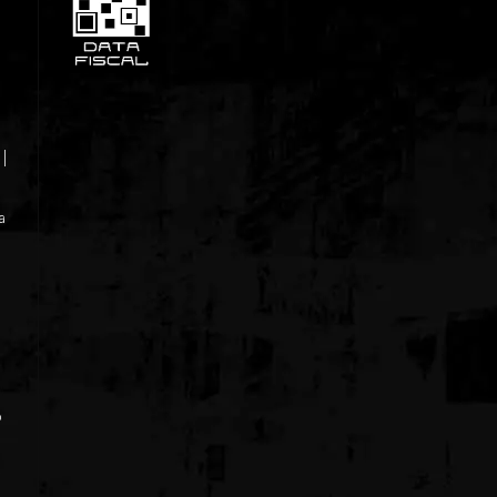
|
la
o