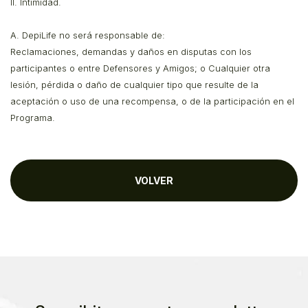
II. Intimidad.
A. DepiLife no será responsable de:
Reclamaciones, demandas y daños en disputas con los
participantes o entre Defensores y Amigos; o Cualquier otra
lesión, pérdida o daño de cualquier tipo que resulte de la
aceptación o uso de una recompensa, o de la participación en el
Programa.
VOLVER