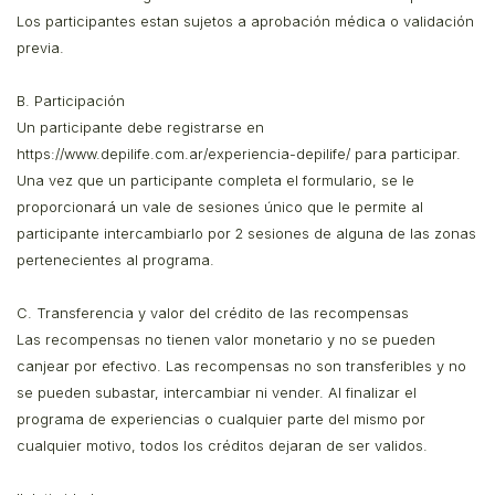
Los participantes estan sujetos a aprobación médica o validación
previa.
B. Participación
Un participante debe registrarse en
https://www.depilife.com.ar/experiencia-depilife/ para participar.
Una vez que un participante completa el formulario, se le
proporcionará un vale de sesiones único que le permite al
participante intercambiarlo por 2 sesiones de alguna de las zonas
pertenecientes al programa.
C. Transferencia y valor del crédito de las recompensas
Las recompensas no tienen valor monetario y no se pueden
canjear por efectivo. Las recompensas no son transferibles y no
se pueden subastar, intercambiar ni vender. Al finalizar el
programa de experiencias o cualquier parte del mismo por
cualquier motivo, todos los créditos dejaran de ser validos.