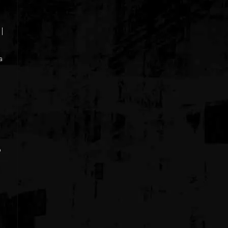
|
la
o