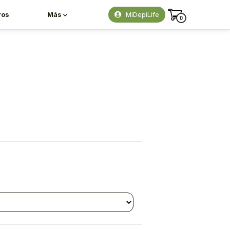
ros
Más
MiDepiLife
0