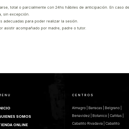
rse, total o parcialmente con 24hs hábiles de anticipación. En caso de 
a, sin excepción.
es adecuadas para poder realizar la sesión.
r asistir acompañado por madre, padre o tutor.
MENU
CENTROS
NICIO
Almagro
|
Barracas
|
Belgrano
|
Benavidez
|
Botanico
|
Cañitas
|
QUIENES SOMOS
Caballito Rivadavia
|
Caballito
TIENDA ONLINE