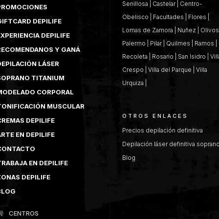
Senillosa
|
Castelar
|
Centro-
PROMOCIONES
Obelisco
|
Facultades
|
Flores
|
GIFTCARD DEPILIFE
Lomas de Zamora
|
Nuñez
|
Olivos
XPERIENCIA DEPILIFE
Palermo
|
Pilar
|
Quilmes
|
Ramos
|
RECOMENDANOS Y GANÁ
Recoleta
|
Rosario
|
San Isidro
|
Vil
DEPILACIÓN LÁSER
Crespo
|
Villa del Parque
|
Villa
SOPRANO TITANIUM
Urquiza
|
MODELADO CORPORAL
TONIFICACIÓN MUSCULAR
OTROS ENLACES
CREMAS DEPILIFE
Precios depilación definitiva
RTE EN DEPILIFE
Depilación láser definitiva sopran
CONTACTO
Blog
TRABAJA EN DEPILIFE
ZONAS DEPILIFE
BLOG
CENTROS